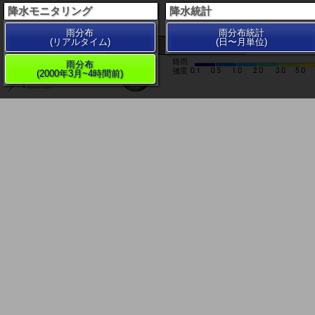
降水モニタリング
降水統計
雨分布
雨分布統計
(リアルタイム)
(日〜月単位)
200 km
雨分布
(2000年3月~4時間前)