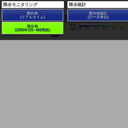
降水モニタリング
降水統計
雨分布
雨分布統計
(リアルタイム)
(日〜月単位)
200 km
雨分布
(2000年3月~4時間前)