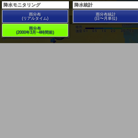
降水モニタリング
降水統計
雨分布
雨分布統計
(リアルタイム)
(日〜月単位)
200 km
雨分布
(2000年3月~4時間前)