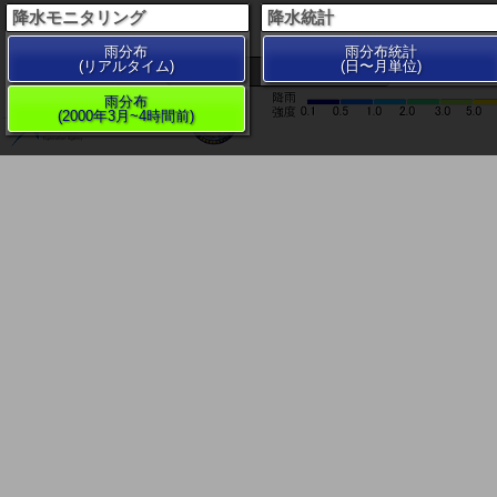
降水モニタリング
降水統計
雨分布
雨分布統計
(リアルタイム)
(日〜月単位)
200 km
雨分布
(2000年3月~4時間前)