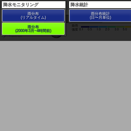
降水モニタリング
降水統計
雨分布
雨分布統計
(リアルタイム)
(日〜月単位)
200 km
雨分布
(2000年3月~4時間前)