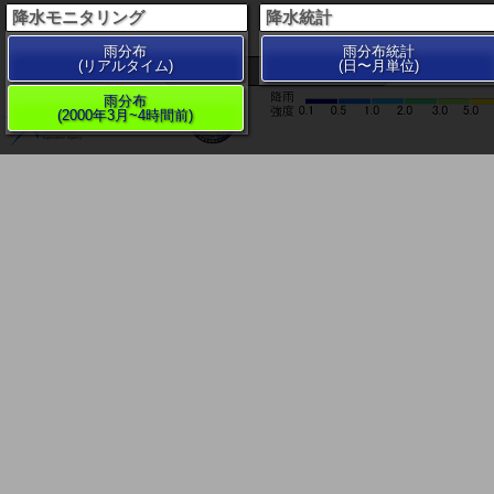
降水モニタリング
降水統計
雨分布
雨分布統計
(リアルタイム)
(日〜月単位)
200 km
雨分布
(2000年3月~4時間前)