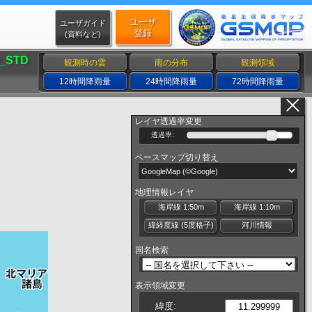
ユーザ
ユーザガイド
登録
(資料など)
_STD
観測時の雲
雨の分布
観測領域
12時間降雨量
24時間降雨量
72時間降雨量
レイヤ透過率変更
透過率:
ベースマップ切り替え
地理情報レイヤ
海岸線 1:50m
海岸線 1:10m
緯経度線 (5度格子)
河川情報
国名検索
表示領域変更
緯度: