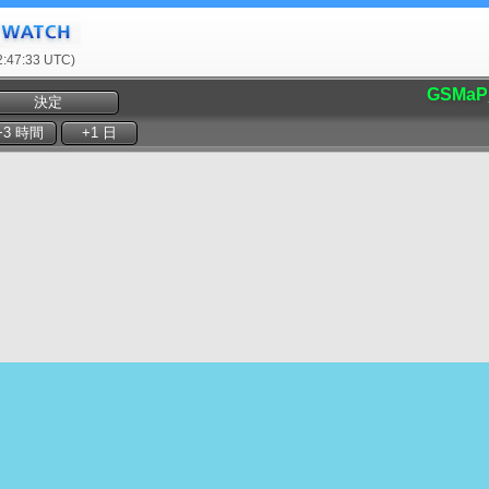
47:33 UTC)
GSMaP