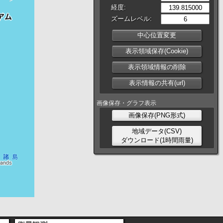
経度:
ズームレベル:
中心位置変更
表示領域保存(Cookie)
表示領域情報の削除
表示情報の共有(url)
画像保存・グラフ表示
画像保存(PNG形式)
地域データ(CSV)
ダウンロード(1時間雨量)