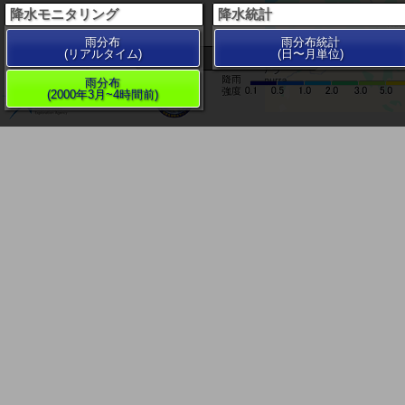
降水モニタリング
降水統計
雨分布
雨分布統計
(リアルタイム)
(日〜月単位)
200 km
雨分布
(2000年3月~4時間前)