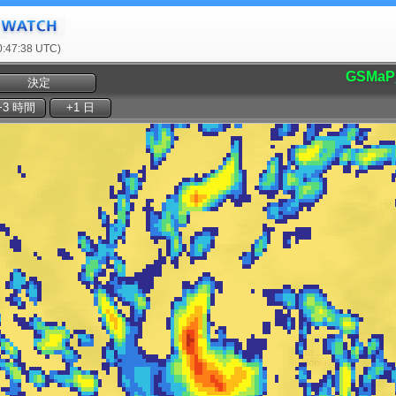
47:38 UTC)
GSMaP