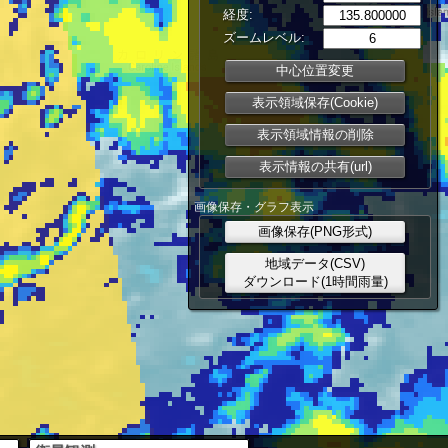
経度:
ズームレベル:
中心位置変更
表示領域保存(Cookie)
表示領域情報の削除
表示情報の共有(url)
画像保存・グラフ表示
画像保存(PNG形式)
地域データ(CSV)
ダウンロード(1時間雨量)