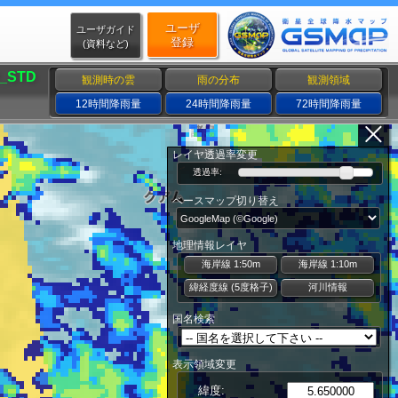
ユーザ
ユーザガイド
登録
(資料など)
_STD
観測時の雲
雨の分布
観測領域
12時間降雨量
24時間降雨量
72時間降雨量
レイヤ透過率変更
透過率:
ベースマップ切り替え
地理情報レイヤ
海岸線 1:50m
海岸線 1:10m
緯経度線 (5度格子)
河川情報
国名検索
表示領域変更
緯度: