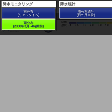
降水モニタリング
降水統計
雨分布
雨分布統計
(リアルタイム)
(日〜月単位)
200 km
雨分布
(2000年3月~4時間前)